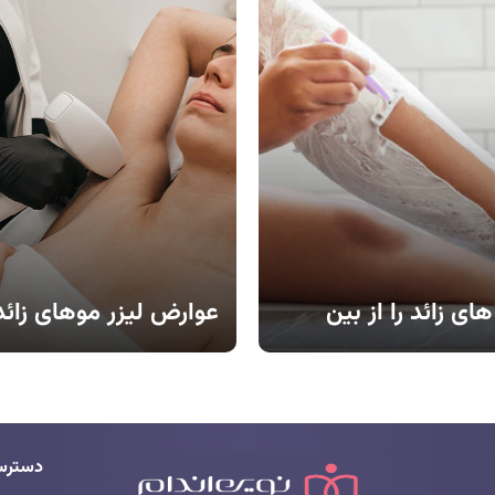
وجود تمام مزایای لیزر، برخی شر
پوستی وجود دارد که انجام این رو
خطراتی همراه می‌کند. در این مقا
دقیق این موارد می‌پردازیم تا شما 
آگاهی کامل تصمیم بگیرید.
ای زائد را از بین
عوارض لیزر موهای زائد
گرفته تا لیزر و الکترولیز،
آیا لیزر موهای زائد عوارضی هم دا
ی برای از بین بردن موهای
افراد با این سوال روبرو هستند. ب
. هر یک از این روش‌ها مزایا و
باشید تا به طور کامل با عوارض اح
 را دارند و انتخاب بهترین
موهای زائد آشنا شوید و با آگاه
دسترس
 مختلفی مانند نوع پوست، رنگ
بگیرید.