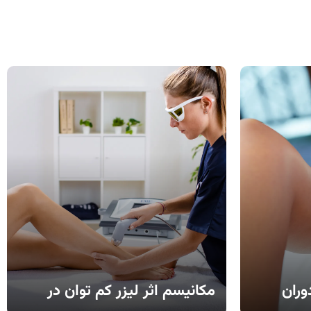
وران
مکانیسم اثر لیزر کم‌ توان در