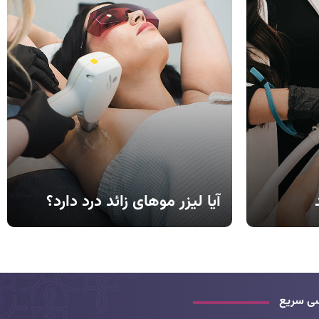
ایط پزشکی و
روش‌های محبوب است، اما آیا این روش برای
ش را با
شما بی‌خطر است؟ در این مقاله به طور کامل
له، به بررسی
به بررسی عوارض، مزایا و روش‌های جایگزین
بتوانید با
لیزر مو در این دوران می‌پردازیم. با ما همراه
باشید تا بهترین تصمیم را بگیرید.
آیا لیزر موهای زائد درد دارد؟
رد؟ بسیاری از
می‌خواهید بدانید لیزر موهای زائد چقدر
ا ما همراه
دردناک است؟ بسیاری از افراد این سوال را
تمالی لیزر
دارند. برای یافتن پاسخ دقیق و جامع، پیشنهاد
ی کامل تصمیم
می‌کنیم مقاله کامل ما را در این باره مطالعه
ی سریع
کنید. در این مقاله به طور مفصل به میزان